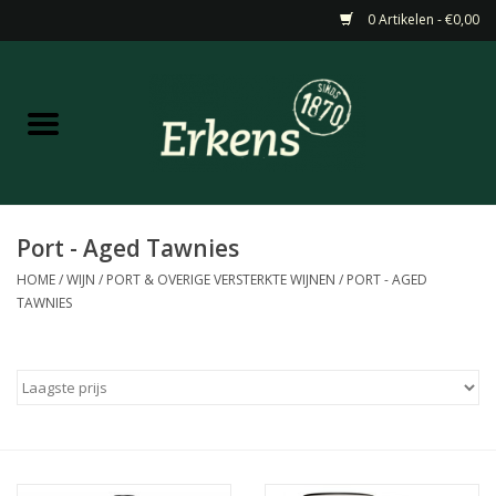
0 Artikelen - €0,00
Home
Aanbiedingen
Nieuw
Port - Aged Tawnies
HOME
/
WIJN
/
PORT & OVERIGE VERSTERKTE WIJNEN
/
PORT - AGED
Wijn
TAWNIES
Barneveldse specialiteiten
Masterclasses & Proeverijen
Gedistilleerd &