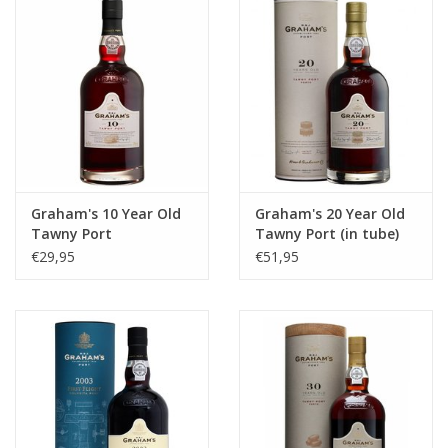
likeuren&Overig
Wijnglazen - openers -karaffen
Graham's 10 Year Old
Graham's 20 Year Old
Tawny Port
Tawny Port (in tube)
€29,95
€51,95