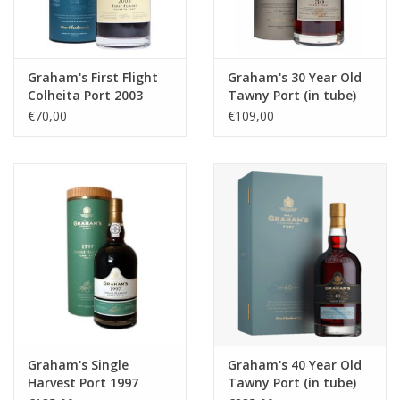
Graham's First Flight
Graham's 30 Year Old
Colheita Port 2003
Tawny Port (in tube)
(bottled 2019) in luxe
€70,00
€109,00
tube
Graham's Single
Graham's 40 Year Old
Harvest Port 1997
Tawny Port (in tube)