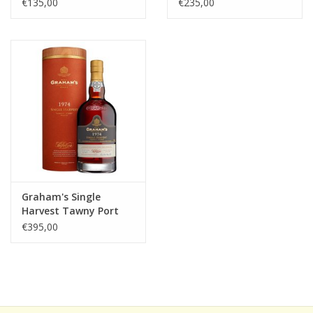
(2022)
€135,00
€235,00
Graham's Single
Harvest Tawny Port
1974 (2021)
€395,00