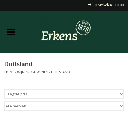
0 Artikelen - €0,00
Home
Aanbiedingen
Nieuw
Duitsland
HOME
/
WIJN
/
ROSÉ WIJNEN
/
DUITSLAND
Wijn
Barneveldse specialiteiten
Masterclasses & Proeverijen
Gedistilleerd &