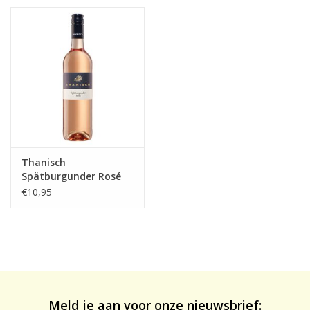
likeuren&Overig
Wijnglazen - openers -karaffen
Thanisch
Spätburgunder Rosé
trocken 2025, Mosel
€10,95
Meld je aan voor onze nieuwsbrief: