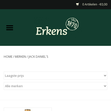
0 Artikelen - €0,00
Home
Aanbiedingen
Nieuw
HOME
/
MERKEN
/
JACK DANIEL´S
Wijn
Barneveldse specialiteiten
Masterclasses & Proeverijen
Gedistilleerd &