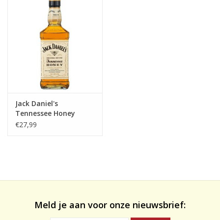
likeuren&Overig
Wijnglazen - openers -karaffen
Jack Daniel's
Tennessee Honey
Whisky 70cl. 35%
€27,99
Meld je aan voor onze nieuwsbrief: