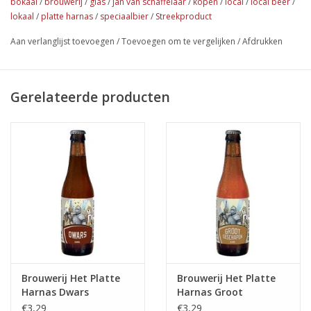
die van de toren sprong om zijn manschappen te redden.
bokaal
/
brouwerij
/
glas
/
jan van schaffelaar
/
kopen
/
local
/
local beer
/
lokaal
/
platte harnas
/
speciaalbier
/
Streekproduct
Origineel 'Het Platte Harnas' glas voor de perfecte beleving van
de lokale bieren van Het Platte Harnas. Ook leuk om cadeau te
Aan verlanglijst toevoegen
/
Toevoegen om te vergelijken
/
Afdrukken
geven.
Gerelateerde producten
Brouwerij Het Platte
Brouwerij Het Platte
Harnas Dwars
Harnas Groot
Geschapen Blond
€3,29
€3,29