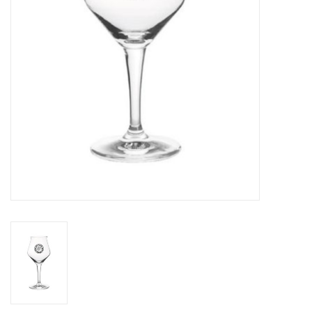
likeuren&Overig
Wijnglazen - openers -karaffen