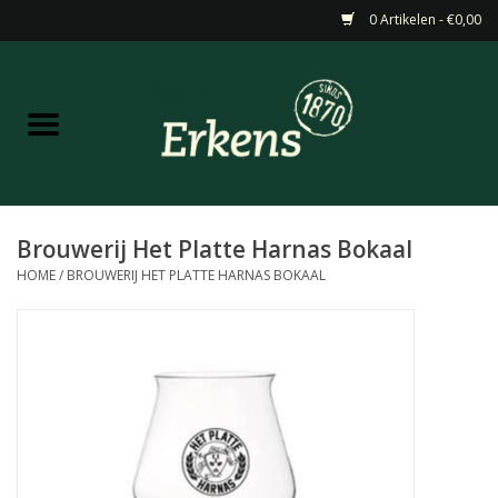
0 Artikelen - €0,00
Home
Aanbiedingen
Nieuw
Brouwerij Het Platte Harnas Bokaal
HOME
/
BROUWERIJ HET PLATTE HARNAS BOKAAL
Wijn
Barneveldse specialiteiten
Masterclasses & Proeverijen
Gedistilleerd &