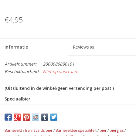
€4,95
Informatie
Reviews
(0)
Artikelnummer:
2000089890101
Beschikbaarheid:
Niet op voorraad
(Uitsluitend in de winkel/geen verzending per post.)
Speciaalbier
Naam: Brouwerij Het Platte Harnas Bokaal
Van de Barneveldse Brouwerij Het Platte Harnas. De naam is
een verwijzing naar onze Barneveldse held Jan van Schaffelaar
Barneveld
/
Barnevelds bier
/
Barneveldse specialiteit
/
bier
/
bierglas
/