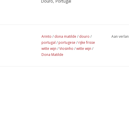
Douro, Portugal
Arinto
/
dona matilde
/
douro
/
Aan verlan
portugal
/
portugese
/
rijke frisse
witte wijn
/
Viosinho
/
witte wijn
/
Dona Matilde