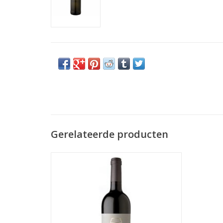
Gerelateerde producten
Dona Matilde Reserva Vinho Tinto, D.O.C.
Douro Reserva , Portugal. Een krachtige
rode Portugese wijn uit de Douro.
Complex met donker fruit en kruidigheid
en een lange afdronk.
TOEVOEGEN AAN WINKELWAGEN