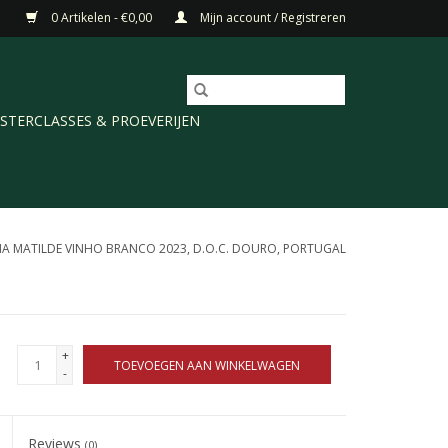
0 Artikelen - €0,00
Mijn account / Registreren
STERCLASSES & PROEVERIJEN
A MATILDE VINHO BRANCO 2023, D.O.C. DOURO, PORTUGAL
+
TOEVOEGEN AAN WINKELWAGEN
-
Reviews
(0)