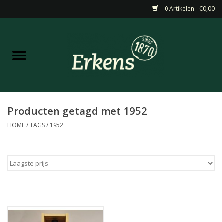
0 Artikelen - €0,00
Home
Aanbiedingen
Nieuw
Producten getagd met 1952
HOME
/
TAGS
/
1952
Wijn
Barneveldse specialiteiten
Masterclasses & Proeverijen
Gedistilleerd &