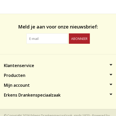
likeuren&Overig
Wijnglazen - openers -karaffen
Meld je aan voor onze nieuwsbrief:
ABONNEER
Klantenservice
Producten
Mijn account
Erkens Drankenspeciaalzaak
© Copyright 2026 Erkens Drankenspeciaalzaak, sinds 1870 - Powered by