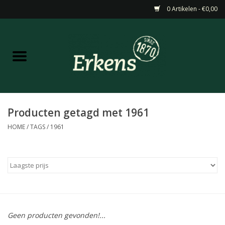
0 Artikelen - €0,00
Home
Aanbiedingen
Nieuw
Producten getagd met 1961
HOME
/
TAGS
/
1961
Wijn
Barneveldse specialiteiten
Masterclasses & Proeverijen
Geen producten gevonden!...
Gedistilleerd &