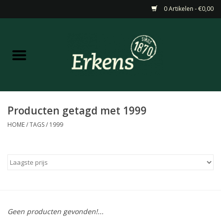
0 Artikelen - €0,00
Home
Aanbiedingen
Nieuw
Producten getagd met 1999
HOME
/
TAGS
/
1999
Wijn
Barneveldse specialiteiten
Masterclasses & Proeverijen
Geen producten gevonden!...
Gedistilleerd &