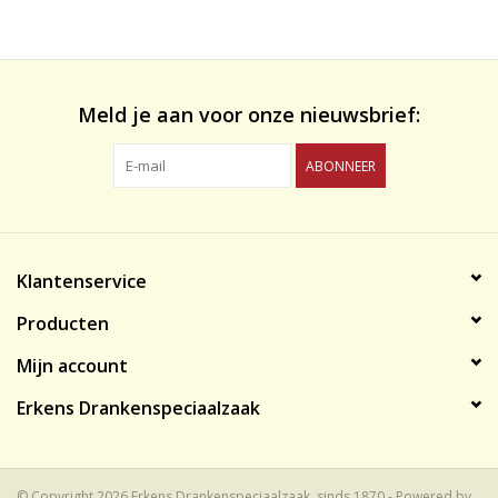
likeuren&Overig
Wijnglazen - openers -karaffen
Meld je aan voor onze nieuwsbrief:
ABONNEER
Klantenservice
Producten
Mijn account
Erkens Drankenspeciaalzaak
© Copyright 2026 Erkens Drankenspeciaalzaak, sinds 1870 - Powered by