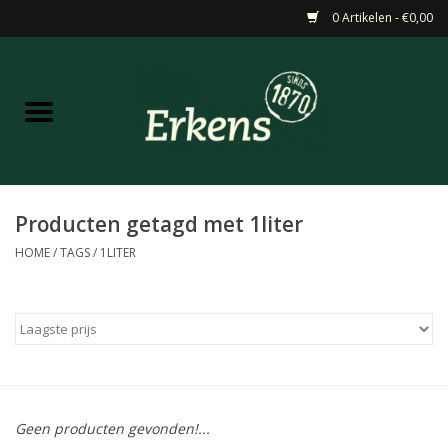
0 Artikelen - €0,00
Home
Aanbiedingen
Nieuw
Producten getagd met 1liter
HOME
/
TAGS
/
1LITER
Wijn
Barneveldse specialiteiten
Masterclasses & Proeverijen
Geen producten gevonden!...
Gedistilleerd &