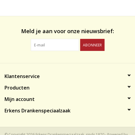
likeuren&Overig
Wijnglazen - openers -karaffen
Meld je aan voor onze nieuwsbrief:
ABONNEER
Klantenservice
Producten
Mijn account
Erkens Drankenspeciaalzaak
© Copyright 2026 Erkens Drankenspeciaalzaak, sinds 1870 - Powered by