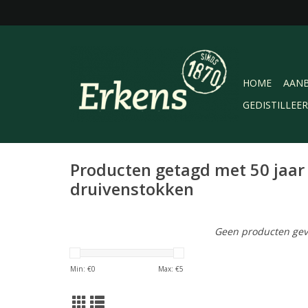
HOME
AANB
GEDISTILLEE
Producten getagd met 50 jaar
druivenstokken
Geen producten gev
Min: €
0
Max: €
5