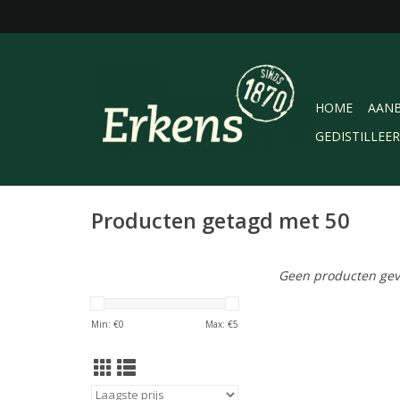
HOME
AANB
GEDISTILLEE
Producten getagd met 50
Geen producten gev
Min: €
0
Max: €
5