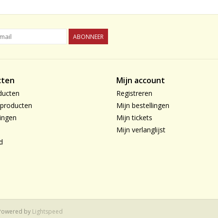
ABONNEER
cten
Mijn account
ducten
Registreren
producten
Mijn bestellingen
ingen
Mijn tickets
Mijn verlanglijst
d
 Powered by
Lightspeed