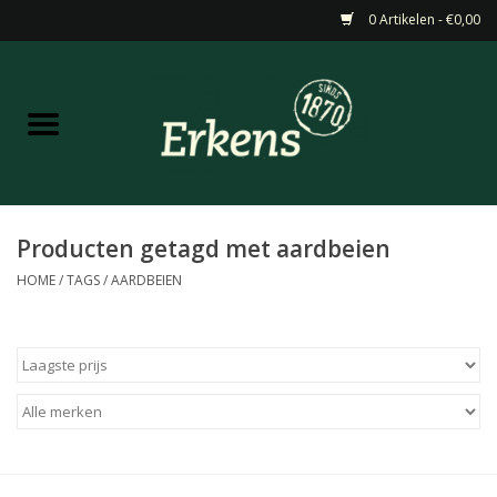
0 Artikelen - €0,00
Home
Aanbiedingen
Nieuw
Producten getagd met aardbeien
HOME
/
TAGS
/
AARDBEIEN
Wijn
Barneveldse specialiteiten
Masterclasses & Proeverijen
Gedistilleerd &