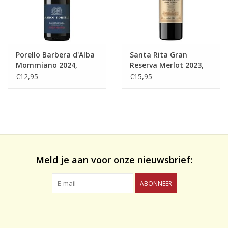
Porello Barbera d'Alba
Santa Rita Gran
Mommiano 2024,
Reserva Merlot 2023,
D.O.C.
Maipo Valley
€12,95
€15,95
Meld je aan voor onze nieuwsbrief:
ABONNEER