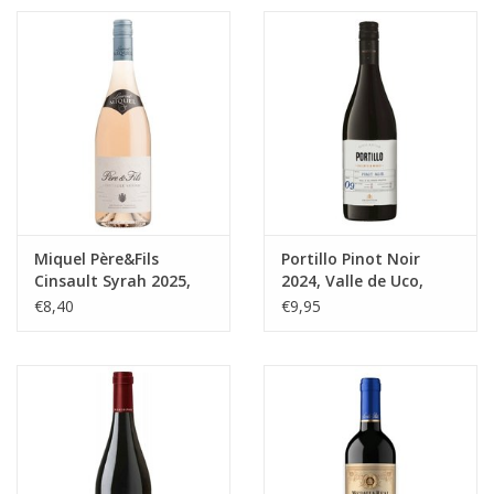
likeuren&Overig
Wijnglazen - openers -karaffen
Miquel Père&Fils
Portillo Pinot Noir
Cinsault Syrah 2025,
2024, Valle de Uco,
Pays d'Oc
Mendoza
€8,40
€9,95