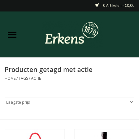
0 Artikelen - €0,00
Home
Aanbiedingen
Nieuw
Producten getagd met actie
HOME
/
TAGS
/
ACTIE
Wijn
Barneveldse specialiteiten
Masterclasses & Proeverijen
Gedistilleerd &