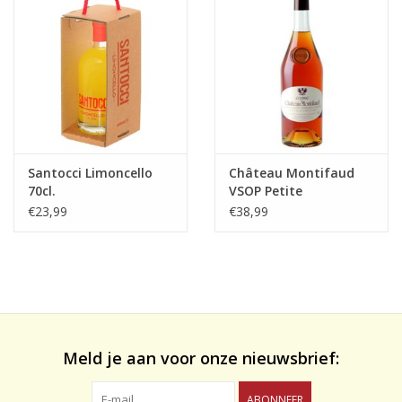
likeuren&Overig
Wijnglazen - openers -karaffen
Santocci Limoncello
Château Montifaud
70cl.
VSOP Petite
Champagne Cognac
€23,99
€38,99
70cl.
Meld je aan voor onze nieuwsbrief:
ABONNEER