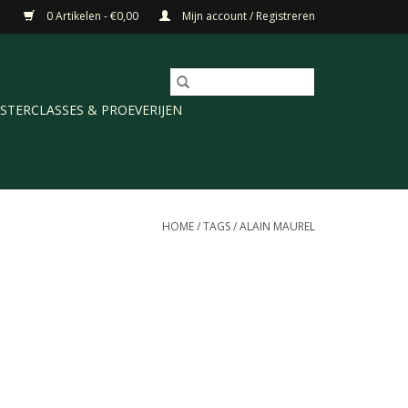
0 Artikelen - €0,00
Mijn account / Registreren
STERCLASSES & PROEVERIJEN
HOME
/
TAGS
/
ALAIN MAUREL