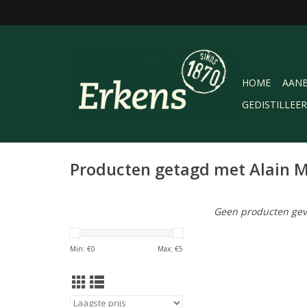
HOME
AANB
GEDISTILLEE
Producten getagd met Alain 
Geen producten gev
Min: €
0
Max: €
5