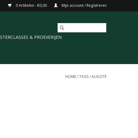
0 Artikelen - €0,00
Mijn account / Registreren
STERCLASSES & PROEVERIJEN
HOME
/
TAGS
/
ALIGOTE