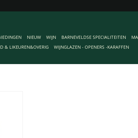
IEDINGEN
NIEUW
WIJN
BARNEVELDSE SPECIALITEITEN
MA
RD & LIKEUREN&OVERIG
WIJNGLAZEN - OPENERS -KARAFFEN
on Domaine
zeron,
jk. Droge
 de Aligoté
it fruit wat
 lichte