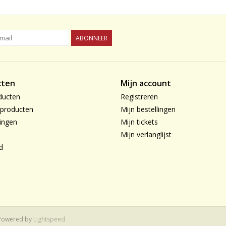
ABONNEER
cten
Mijn account
ducten
Registreren
producten
Mijn bestellingen
ingen
Mijn tickets
Mijn verlanglijst
d
 Powered by
Lightspeed