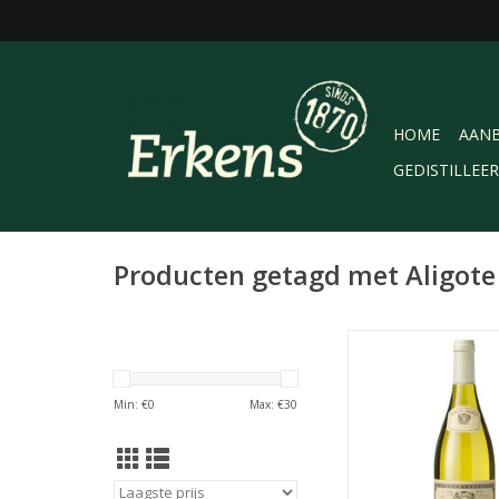
HOME
AANB
GEDISTILLEE
Producten getagd met Aligote
Louis Jadot Bouzer
Gagey, A.C. Bou
Bourgogne, Frankri
Min: €
0
Max: €
30
frisse witte wijn van
druif. Redelijk strak, w
vegetaals met een
houttoon.