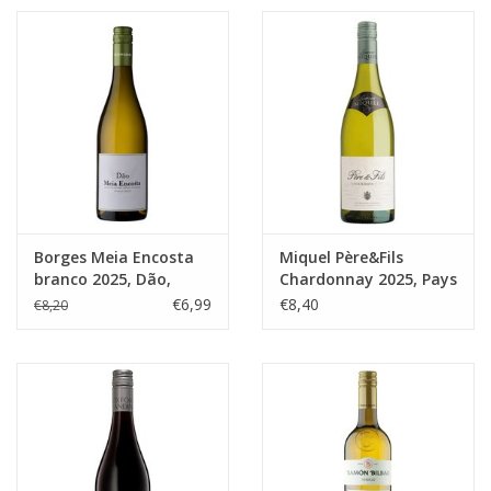
likeuren&Overig
Wijnglazen - openers -karaffen
Borges Meia Encosta
Miquel Père&Fils
branco 2025, Dão,
Chardonnay 2025, Pays
Portugal
d'Oc
€6,99
€8,40
€8,20