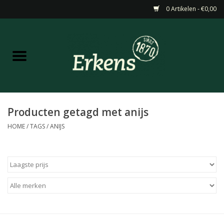
0 Artikelen - €0,00
Home
Aanbiedingen
Nieuw
Producten getagd met anijs
HOME
/
TAGS
/
ANIJS
Wijn
Barneveldse specialiteiten
Masterclasses & Proeverijen
Gedistilleerd &