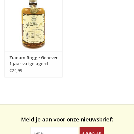
likeuren&Overig
Wijnglazen - openers -karaffen
Zuidam Rogge Genever
1 jaar vatgelagerd
100cl.
€24,99
Meld je aan voor onze nieuwsbrief:
ABONNEER