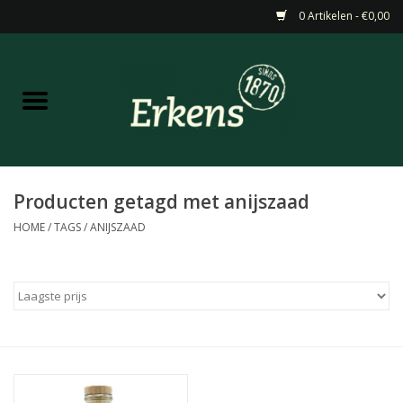
0 Artikelen - €0,00
Home
Aanbiedingen
Nieuw
Producten getagd met anijszaad
HOME
/
TAGS
/
ANIJSZAAD
Wijn
Barneveldse specialiteiten
Masterclasses & Proeverijen
Gedistilleerd &