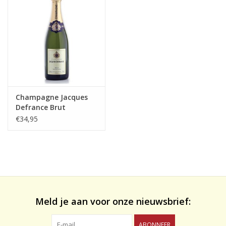
likeuren&Overig
Wijnglazen - openers -karaffen
Champagne Jacques
Defrance Brut
Tradition
€34,95
Meld je aan voor onze nieuwsbrief:
ABONNEER