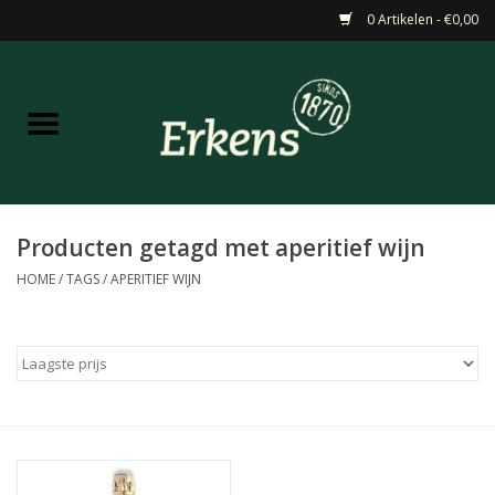
0 Artikelen - €0,00
Home
Aanbiedingen
Nieuw
Producten getagd met aperitief wijn
HOME
/
TAGS
/
APERITIEF WIJN
Wijn
Barneveldse specialiteiten
Masterclasses & Proeverijen
Gedistilleerd &