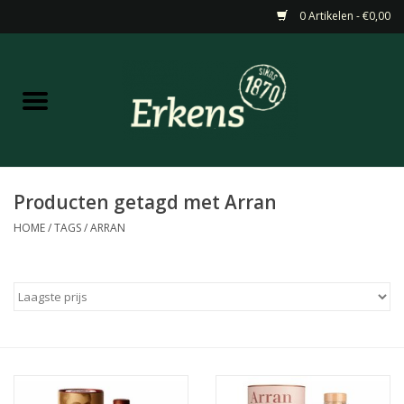
0 Artikelen - €0,00
Home
Aanbiedingen
Nieuw
Producten getagd met Arran
HOME
/
TAGS
/
ARRAN
Wijn
Barneveldse specialiteiten
Masterclasses & Proeverijen
Gedistilleerd &