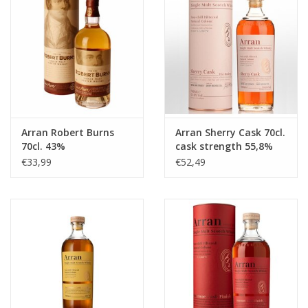
likeuren&Overig
Wijnglazen - openers -karaffen
Arran Robert Burns
Arran Sherry Cask 70cl.
70cl. 43%
cask strength 55,8%
€33,99
€52,49