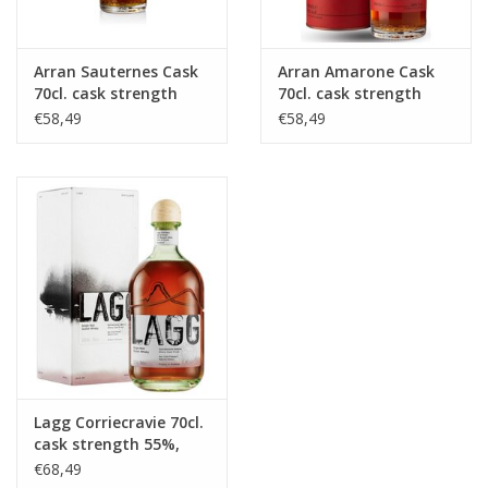
Arran Sauternes Cask
Arran Amarone Cask
70cl. cask strength
70cl. cask strength
50%, Arran
50%, Arran
€58,49
€58,49
Lagg Corriecravie 70cl.
cask strength 55%,
Arran
€68,49