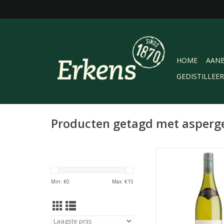
HOME
AANB
GEDISTILLEE
Producten getagd met asperg
Laurent Miquel Père
Sauvignon Blanc, Pay
fruitige frisse wijn 
Min: €
0
Max: €
15
smaak wit fruit en hin
bloesem. De wijn i
balans, heeft wat pre
en een zachte 