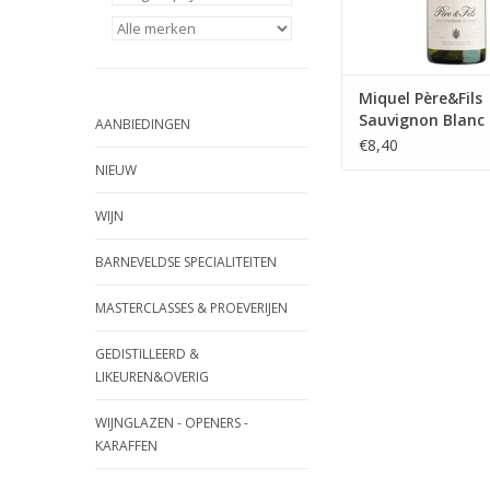
TOEVOEGEN AAN WI
Miquel Père&Fils
Sauvignon Blanc 
AANBIEDINGEN
Pays d'Oc
€8,40
NIEUW
WIJN
BARNEVELDSE SPECIALITEITEN
MASTERCLASSES & PROEVERIJEN
GEDISTILLEERD &
LIKEUREN&OVERIG
WIJNGLAZEN - OPENERS -
KARAFFEN