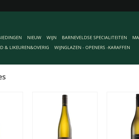
IEDINGEN
NIEUW
WIJN
BARNEVELDSE SPECIALITEITEN
MA
RD & LIKEUREN&OVERIG
WIJNGLAZEN - OPENERS -KARAFFEN
es
 et Fils
Ellermann-Spiegel
Saint Clair Ma
s d'Oc. Een
Grauburgunder Trocken, Q.b.A.
Sauvignon Blanc
met in de
Pfalz. Een rijpe, frisse en fruitige
Stuivend fris, s
ts van witte
witte wijn met in de geur aroma's
en strak droog
s mooi in
van tropisch fruit; ananas, peer,
aangenaam fr
ttige zuren
citrus en rode kruisbes.
TOEVOEGEN AA
body.
TOEVOEGEN AAN WINKELWAGEN