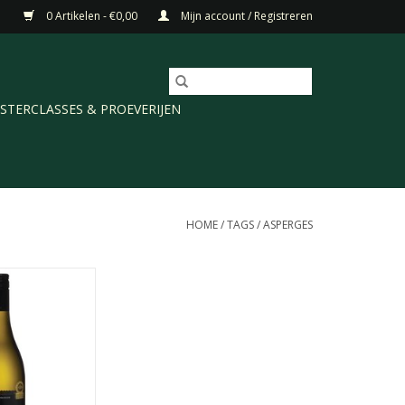
0 Artikelen - €0,00
Mijn account / Registreren
STERCLASSES & PROEVERIJEN
HOME
/
TAGS
/
ASPERGES
rlborough Origin
, Nieuw-Zeeland.
maakvol, mooi fris
, met een lange
isse afdronk.
N WINKELWAGEN