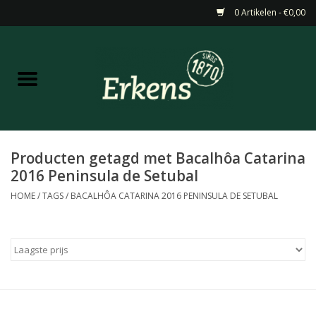
0 Artikelen - €0,00
Home
Aanbiedingen
Nieuw
Producten getagd met Bacalhôa Catarina
2016 Peninsula de Setubal
Wijn
HOME
/
TAGS
/
BACALHÔA CATARINA 2016 PENINSULA DE SETUBAL
Barneveldse specialiteiten
Masterclasses & Proeverijen
Gedistilleerd &