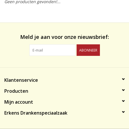
Geen producten gevonden!...
likeuren&Overig
Wijnglazen - openers -karaffen
Meld je aan voor onze nieuwsbrief:
ABONNEER
Klantenservice
Producten
Mijn account
Erkens Drankenspeciaalzaak