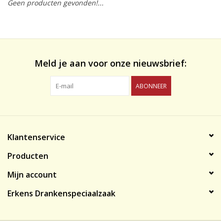
Geen producten gevonden!...
likeuren&Overig
Wijnglazen - openers -karaffen
Meld je aan voor onze nieuwsbrief:
ABONNEER
Klantenservice
Producten
Mijn account
Erkens Drankenspeciaalzaak