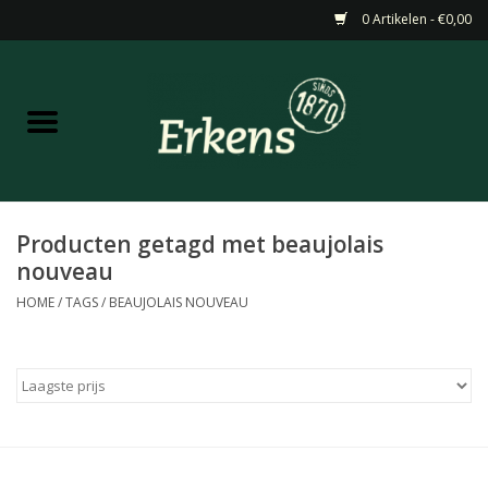
0 Artikelen - €0,00
Home
Aanbiedingen
Nieuw
Producten getagd met beaujolais
nouveau
Wijn
HOME
/
TAGS
/
BEAUJOLAIS NOUVEAU
Barneveldse specialiteiten
Masterclasses & Proeverijen
Gedistilleerd &