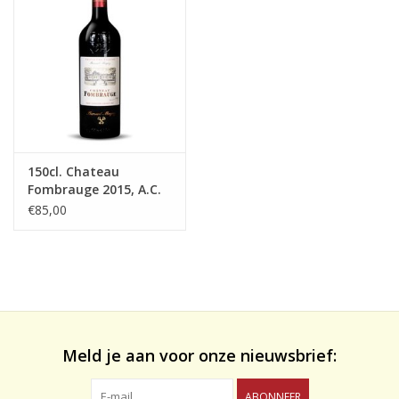
likeuren&Overig
Wijnglazen - openers -karaffen
150cl. Chateau
Fombrauge 2015, A.C.
Saint-Emilion Grand
€85,00
Cru
Meld je aan voor onze nieuwsbrief:
ABONNEER