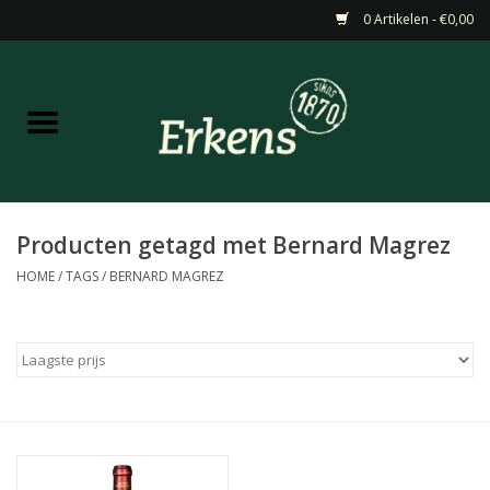
0 Artikelen - €0,00
Home
Aanbiedingen
Nieuw
Producten getagd met Bernard Magrez
HOME
/
TAGS
/
BERNARD MAGREZ
Wijn
Barneveldse specialiteiten
Masterclasses & Proeverijen
Gedistilleerd &