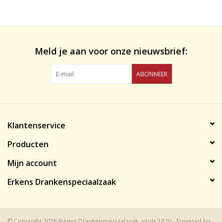
likeuren&Overig
Wijnglazen - openers -karaffen
Meld je aan voor onze nieuwsbrief:
ABONNEER
Klantenservice
Producten
Mijn account
Erkens Drankenspeciaalzaak
© Copyright 2026 Erkens Drankenspeciaalzaak, sinds 1870 - Powered by