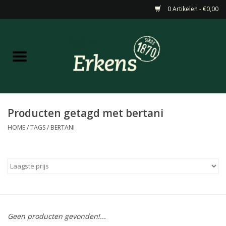
0 Artikelen - €0,00
Home
Aanbiedingen
Nieuw
Producten getagd met bertani
HOME
/
TAGS
/
BERTANI
Wijn
Barneveldse specialiteiten
Masterclasses & Proeverijen
Geen producten gevonden!...
Gedistilleerd &