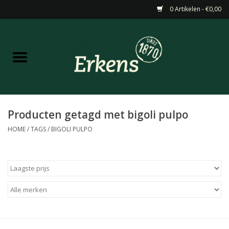
0 Artikelen - €0,00
Home
Aanbiedingen
Nieuw
Producten getagd met bigoli pulpo
HOME
/
TAGS
/
BIGOLI PULPO
Wijn
Barneveldse specialiteiten
Masterclasses & Proeverijen
Gedistilleerd &