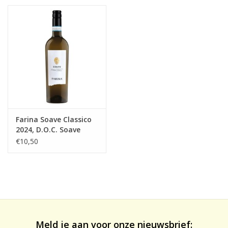
likeuren&Overig
Wijnglazen - openers -karaffen
Farina Soave Classico
2024, D.O.C. Soave
Classico
€10,50
Meld je aan voor onze nieuwsbrief: