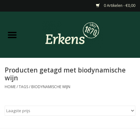
0 Artikelen - €0,00
Home
Aanbiedingen
Nieuw
Producten getagd met biodynamische
wijn
Wijn
HOME
/
TAGS
/
BIODYNAMISCHE WIJN
Barneveldse specialiteiten
Masterclasses & Proeverijen
Gedistilleerd &