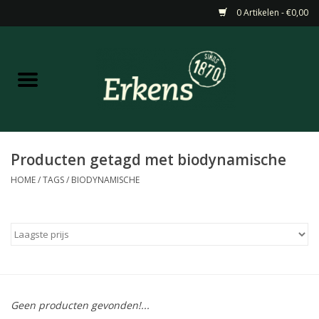
0 Artikelen - €0,00
Home
Aanbiedingen
Nieuw
Producten getagd met biodynamische
HOME
/
TAGS
/
BIODYNAMISCHE
Wijn
Barneveldse specialiteiten
Masterclasses & Proeverijen
Geen producten gevonden!...
Gedistilleerd &