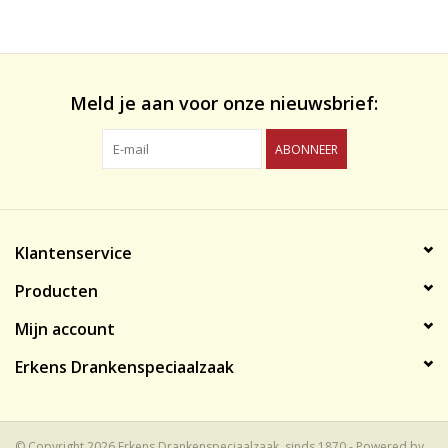
likeuren&Overig
Wijnglazen - openers -karaffen
Meld je aan voor onze nieuwsbrief:
ABONNEER
Klantenservice
Producten
Mijn account
Erkens Drankenspeciaalzaak
© Copyright 2026 Erkens Drankenspeciaalzaak, sinds 1870 - Powered by