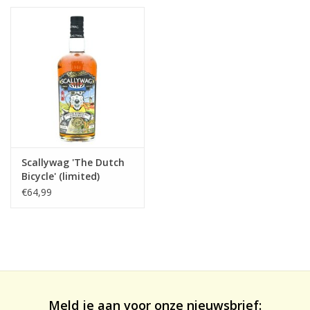
likeuren&Overig
Wijnglazen - openers -karaffen
Scallywag 'The Dutch
Bicycle' (limited)
edition
€64,99
Meld je aan voor onze nieuwsbrief: