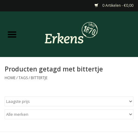
0 Artikelen - €0,00
Home
Aanbiedingen
Nieuw
Producten getagd met bittertje
HOME
/
TAGS
/
BITTERTJE
Wijn
Barneveldse specialiteiten
Masterclasses & Proeverijen
Gedistilleerd &