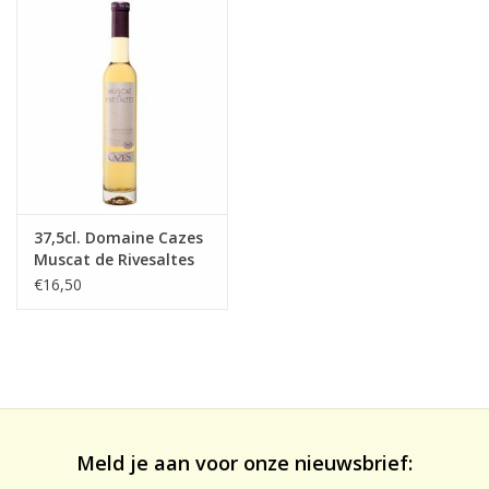
likeuren&Overig
Wijnglazen - openers -karaffen
37,5cl. Domaine Cazes
Muscat de Rivesaltes
2022 A.O.P.
€16,50
Meld je aan voor onze nieuwsbrief: