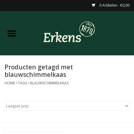
0 Artikelen - €0,00
Home
Aanbiedingen
Nieuw
Producten getagd met
blauwschimmelkaas
Wijn
HOME
/
TAGS
/
BLAUWSCHIMMELKAAS
Barneveldse specialiteiten
Masterclasses & Proeverijen
Gedistilleerd &