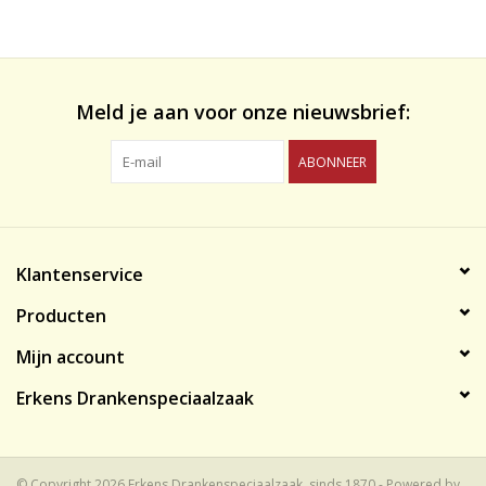
likeuren&Overig
Wijnglazen - openers -karaffen
Meld je aan voor onze nieuwsbrief:
ABONNEER
Klantenservice
Producten
Mijn account
Erkens Drankenspeciaalzaak
© Copyright 2026 Erkens Drankenspeciaalzaak, sinds 1870 - Powered by