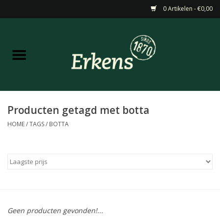
0 Artikelen - €0,00
Home
Aanbiedingen
Nieuw
Producten getagd met botta
HOME
/
TAGS
/
BOTTA
Wijn
Barneveldse specialiteiten
Masterclasses & Proeverijen
Geen producten gevonden!...
Gedistilleerd &