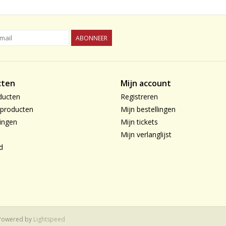
ABONNEER
cten
Mijn account
ducten
Registreren
producten
Mijn bestellingen
ingen
Mijn tickets
Mijn verlanglijst
d
 Powered by
Lightspeed