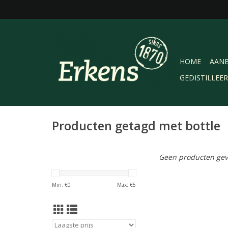
HOME
AANB
GEDISTILLEE
Producten getagd met bottle
Geen producten gev
Min: €
0
Max: €
5