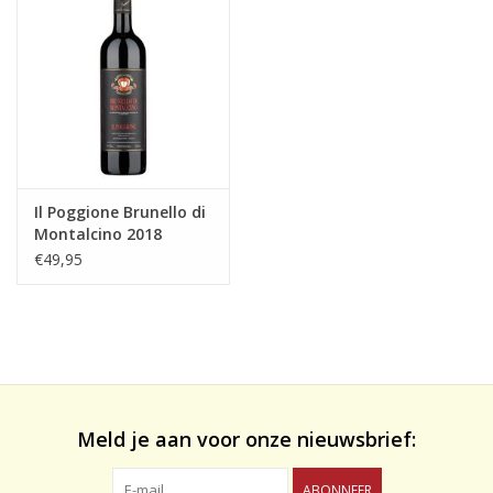
likeuren&Overig
Wijnglazen - openers -karaffen
Il Poggione Brunello di
Montalcino 2018
D.O.C.G.
€49,95
Meld je aan voor onze nieuwsbrief:
ABONNEER