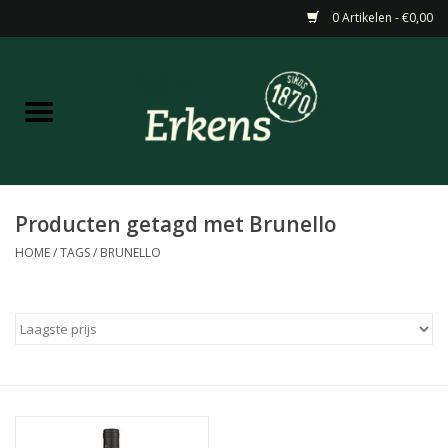
0 Artikelen - €0,00
Home
Aanbiedingen
Nieuw
Producten getagd met Brunello
HOME
/
TAGS
/
BRUNELLO
Wijn
Barneveldse specialiteiten
Masterclasses & Proeverijen
Gedistilleerd &