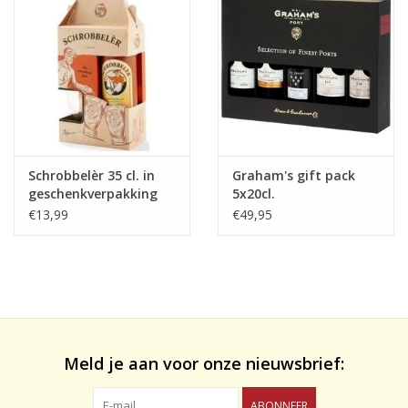
likeuren&Overig
Wijnglazen - openers -karaffen
Schrobbelèr 35 cl. in
Graham's gift pack
geschenkverpakking
5x20cl.
€13,99
€49,95
Meld je aan voor onze nieuwsbrief:
ABONNEER