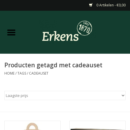
0 Artikelen - €0,00
Home
Aanbiedingen
Nieuw
Producten getagd met cadeauset
HOME
/
TAGS
/
CADEAUSET
Wijn
Barneveldse specialiteiten
Masterclasses & Proeverijen
Gedistilleerd &