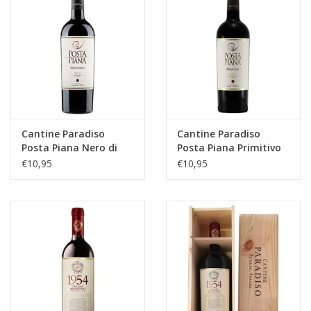
likeuren&Overig
Wijnglazen - openers -karaffen
Cantine Paradiso
Cantine Paradiso
Posta Piana Nero di
Posta Piana Primitivo
Troia 2023, Puglia
2023, I.G.P. Puglia
€10,95
€10,95