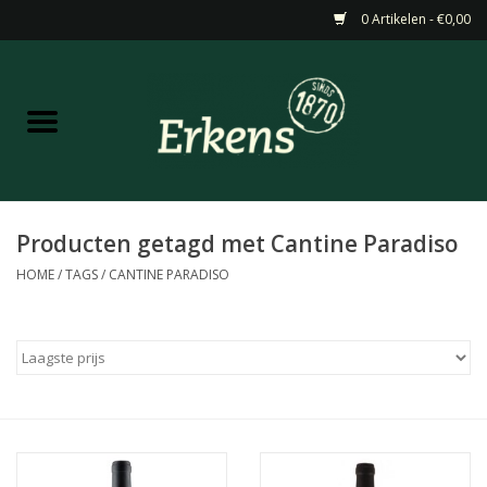
0 Artikelen - €0,00
Home
Aanbiedingen
Nieuw
Producten getagd met Cantine Paradiso
HOME
/
TAGS
/
CANTINE PARADISO
Wijn
Barneveldse specialiteiten
Masterclasses & Proeverijen
Gedistilleerd &