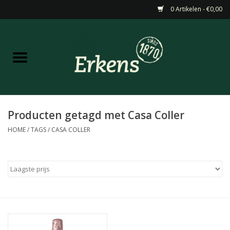
0 Artikelen - €0,00
Home
Aanbiedingen
Nieuw
Producten getagd met Casa Coller
HOME
/
TAGS
/
CASA COLLER
Wijn
Barneveldse specialiteiten
Masterclasses & Proeverijen
Gedistilleerd &