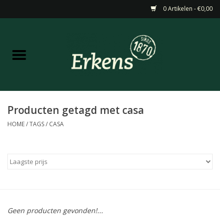
0 Artikelen - €0,00
Home
Aanbiedingen
Nieuw
Producten getagd met casa
HOME
/
TAGS
/
CASA
Wijn
Barneveldse specialiteiten
Masterclasses & Proeverijen
Geen producten gevonden!...
Gedistilleerd &