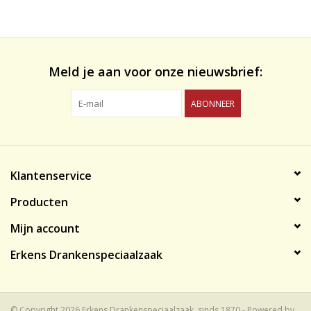
likeuren&Overig
Wijnglazen - openers -karaffen
Meld je aan voor onze nieuwsbrief:
ABONNEER
Klantenservice
Producten
Mijn account
Erkens Drankenspeciaalzaak
© Copyright 2026 Erkens Drankenspeciaalzaak, sinds 1870 - Powered by