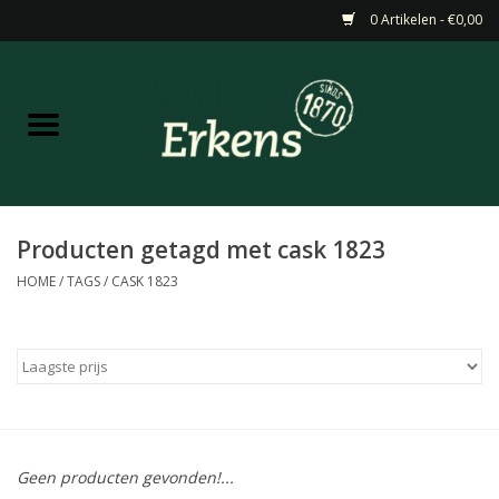
0 Artikelen - €0,00
Home
Aanbiedingen
Nieuw
Producten getagd met cask 1823
HOME
/
TAGS
/
CASK 1823
Wijn
Barneveldse specialiteiten
Masterclasses & Proeverijen
Geen producten gevonden!...
Gedistilleerd &