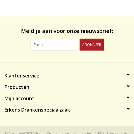
likeuren&Overig
Wijnglazen - openers -karaffen
Meld je aan voor onze nieuwsbrief:
ABONNEER
Klantenservice
Producten
Mijn account
Erkens Drankenspeciaalzaak
© Copyright 2026 Erkens Drankenspeciaalzaak, sinds 1870 - Powered by