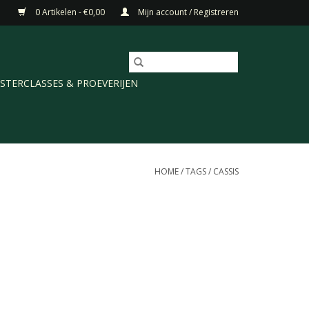
0 Artikelen - €0,00
Mijn account / Registreren
STERCLASSES & PROEVERIJEN
HOME
/
TAGS
/
CASSIS