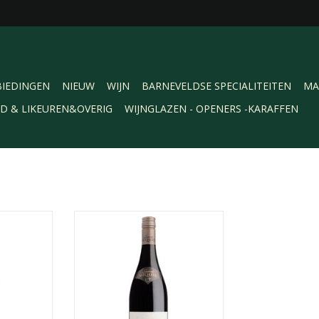
IEDINGEN
NIEUW
WIJN
BARNEVELDSE SPECIALITEITEN
MA
RD & LIKEUREN&OVERIG
WIJNGLAZEN - OPENERS -KARAFFEN
lië. Een wat
Laurent Miquel Père et Fils
ruitige rode
Cabernet Sauvignon, Pays d'Oc.
 Corvina,
Deze volle rode wijn is mooi in
a. Kan bij
balans, heeft een fijne diepgang
er gekoeld
en zachte tannine. In de smaak
rden.
rijk rood fruit en een typische
cassissmaak, aangevuld met een
NKELWAGEN
hint kruiden.