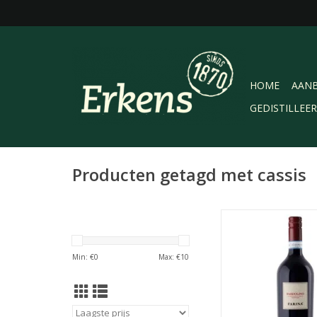
HOME
AANB
GEDISTILLEE
Producten getagd met cassis
Farina Bardolino , Ita
lichtere soepele erg f
wijn uit Veneto van
Min: €
0
Max: €
10
Rondinella en Rossar
warm weer ook lekk
geserveerd wo
TOEVOEGEN AAN WI