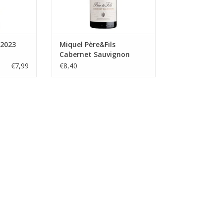
TOEVOEGEN AAN WINKELWAGEN
 2023
Miquel Père&Fils
Cabernet Sauvignon
2023, Pays d'Oc
€7,99
€8,40