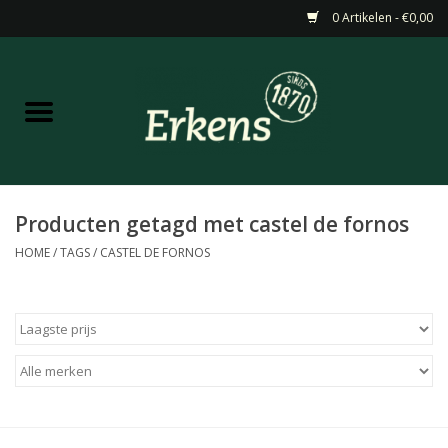
0 Artikelen - €0,00
Home
Aanbiedingen
Nieuw
Producten getagd met castel de fornos
HOME
/
TAGS
/
CASTEL DE FORNOS
Wijn
Barneveldse specialiteiten
Masterclasses & Proeverijen
Gedistilleerd &