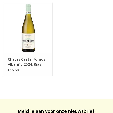
likeuren&Overig
Wijnglazen - openers -karaffen
Chaves Castel Fornos
Albariño 2024, Rías
Baixas
€16,50
Meld je aan voor onze nieuwsbrief: