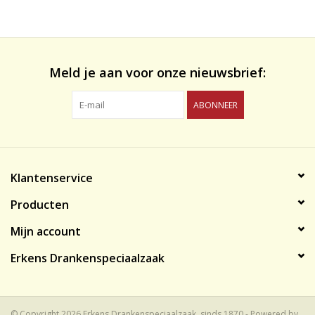
likeuren&Overig
Wijnglazen - openers -karaffen
Meld je aan voor onze nieuwsbrief:
ABONNEER
Klantenservice
Producten
Mijn account
Erkens Drankenspeciaalzaak
© Copyright 2026 Erkens Drankenspeciaalzaak, sinds 1870 - Powered by