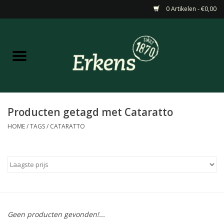
0 Artikelen - €0,00
Home
Aanbiedingen
Nieuw
Producten getagd met Cataratto
HOME
/
TAGS
/
CATARATTO
Wijn
Barneveldse specialiteiten
Masterclasses & Proeverijen
Geen producten gevonden!...
Gedistilleerd &