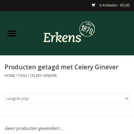
0 Artikelen - €0,00
Home
Aanbiedingen
Nieuw
Producten getagd met Celery Ginever
HOME
/
TAGS
/
CELERY GINEVER
Wijn
Barneveldse specialiteiten
Masterclasses & Proeverijen
Geen producten gevonden!...
Gedistilleerd &