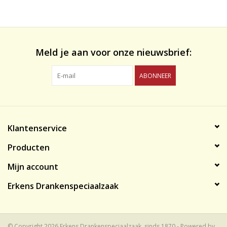
likeuren&Overig
Wijnglazen - openers -karaffen
Meld je aan voor onze nieuwsbrief:
ABONNEER
Klantenservice
Producten
Mijn account
Erkens Drankenspeciaalzaak
© Copyright 2026 Erkens Drankenspeciaalzaak, sinds 1870 - Powered by