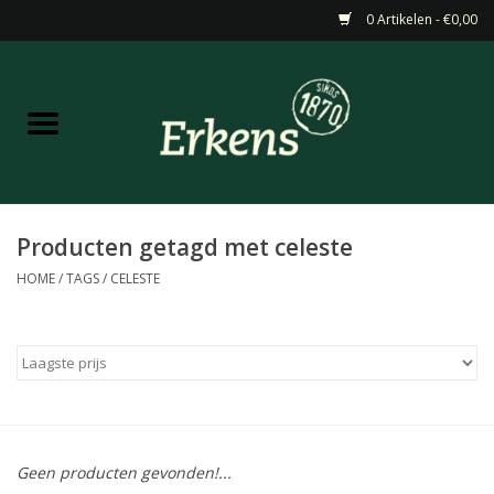
0 Artikelen - €0,00
Home
Aanbiedingen
Nieuw
Producten getagd met celeste
HOME
/
TAGS
/
CELESTE
Wijn
Barneveldse specialiteiten
Masterclasses & Proeverijen
Geen producten gevonden!...
Gedistilleerd &