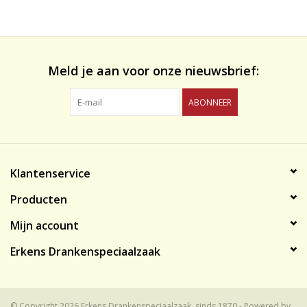
likeuren&Overig
Wijnglazen - openers -karaffen
Meld je aan voor onze nieuwsbrief:
ABONNEER
Klantenservice
Producten
Mijn account
Erkens Drankenspeciaalzaak
© Copyright 2026 Erkens Drankenspeciaalzaak, sinds 1870 - Powered by