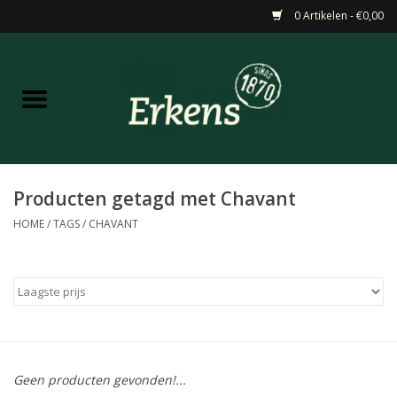
0 Artikelen - €0,00
Home
Aanbiedingen
Nieuw
Producten getagd met Chavant
HOME
/
TAGS
/
CHAVANT
Wijn
Barneveldse specialiteiten
Masterclasses & Proeverijen
Geen producten gevonden!...
Gedistilleerd &