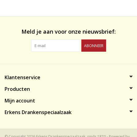
likeuren&Overig
Wijnglazen - openers -karaffen
Meld je aan voor onze nieuwsbrief:
ABONNEER
Klantenservice
Producten
Mijn account
Erkens Drankenspeciaalzaak
© Copyright 2026 Erkens Drankenspeciaalzaak, sinds 1870 - Powered by