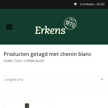
0 Artikelen - €0,00
Home
Aanbiedingen
Nieuw
Producten getagd met chenin blanc
HOME
/
TAGS
/
CHENIN BLANC
Wijn
Barneveldse specialiteiten
Masterclasses & Proeverijen
Gedistilleerd &