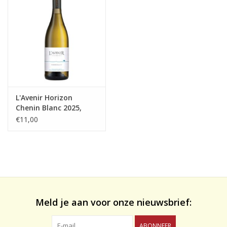
likeuren&Overig
Wijnglazen - openers -karaffen
L'Avenir Horizon
Chenin Blanc 2025,
Stellenbosch
€11,00
Meld je aan voor onze nieuwsbrief:
ABONNEER