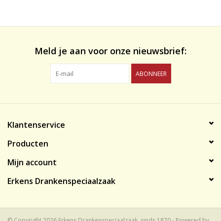
likeuren&Overig
Wijnglazen - openers -karaffen
Meld je aan voor onze nieuwsbrief:
ABONNEER
Klantenservice
Producten
Mijn account
Erkens Drankenspeciaalzaak
© Copyright 2026 Erkens Drankenspeciaalzaak, sinds 1870 - Powered by