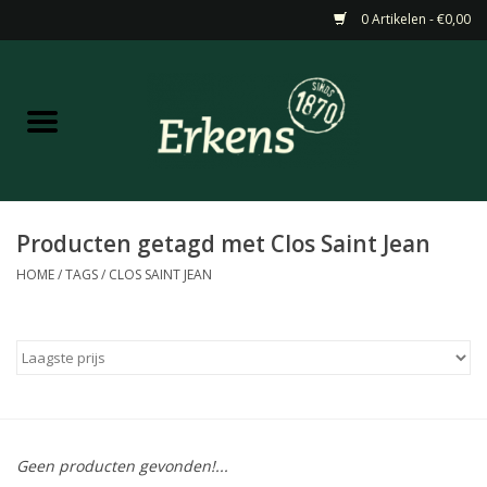
0 Artikelen - €0,00
Home
Aanbiedingen
Nieuw
Producten getagd met Clos Saint Jean
HOME
/
TAGS
/
CLOS SAINT JEAN
Wijn
Barneveldse specialiteiten
Masterclasses & Proeverijen
Geen producten gevonden!...
Gedistilleerd &