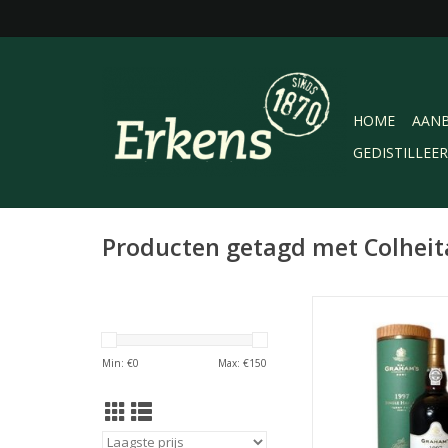
HOME
AANB
GEDISTILLEE
Producten getagd met Colheit
Graham's Single Har
(Colheita) Port 1997
2022) in luxe tube. 
Min: €
0
Max: €
150
heeft 25 jaar gerijpt 
kelders van Graham's
Nova de Gai
TOEVOEGEN AAN WI