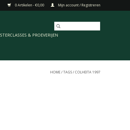
0 Artikelen - €0,00
Mijn account / Registreren
STERCLASSES & PROEVERIJEN
HOME
/
TAGS
/
COLHEITA 1997