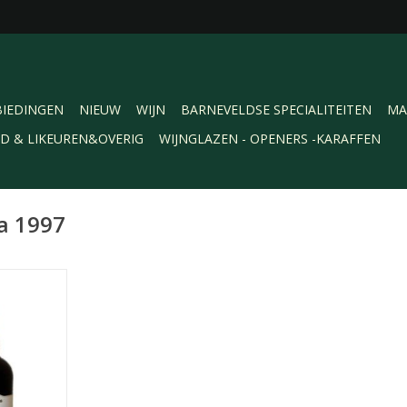
IEDINGEN
NIEUW
WIJN
BARNEVELDSE SPECIALITEITEN
MA
RD & LIKEUREN&OVERIG
WIJNGLAZEN - OPENERS -KARAFFEN
a 1997
vest Tawny
 (bottled
Deze port
op vat in de
 in Villa
a.
NKELWAGEN