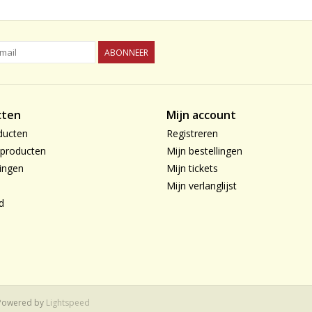
ABONNEER
cten
Mijn account
ducten
Registreren
producten
Mijn bestellingen
ingen
Mijn tickets
Mijn verlanglijst
d
 Powered by
Lightspeed