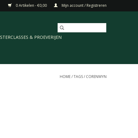
0 Artikelen - €0,00
Mijn account / Registreren
STERCLASSES & PROEVERIJEN
HOME
/
TAGS
/
CORENWYN