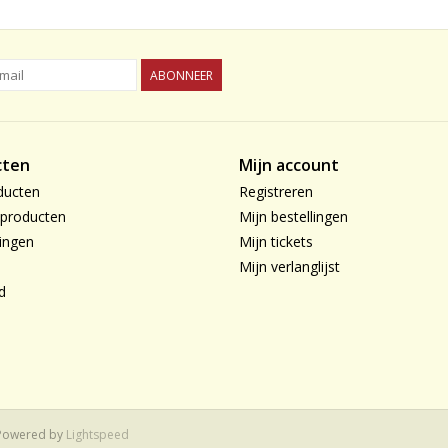
ABONNEER
cten
Mijn account
ducten
Registreren
producten
Mijn bestellingen
ingen
Mijn tickets
Mijn verlanglijst
d
 Powered by
Lightspeed