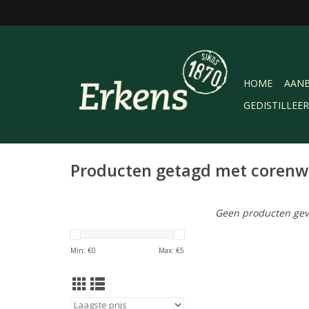
HOME
AANB
GEDISTILLEE
Producten getagd met coren
Geen producten gev
Min: €
0
Max: €
5