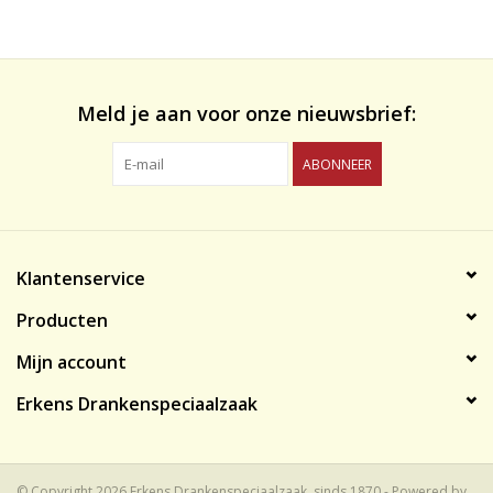
likeuren&Overig
Wijnglazen - openers -karaffen
Meld je aan voor onze nieuwsbrief:
ABONNEER
Klantenservice
Producten
Mijn account
Erkens Drankenspeciaalzaak
© Copyright 2026 Erkens Drankenspeciaalzaak, sinds 1870 - Powered by