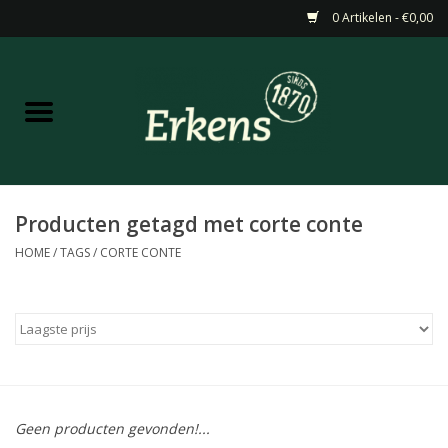
0 Artikelen - €0,00
Home
Aanbiedingen
Nieuw
Producten getagd met corte conte
HOME
/
TAGS
/
CORTE CONTE
Wijn
Barneveldse specialiteiten
Masterclasses & Proeverijen
Geen producten gevonden!...
Gedistilleerd &