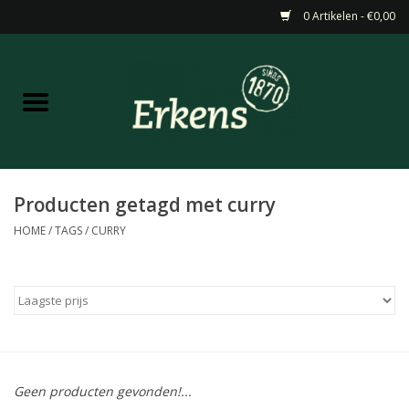
0 Artikelen - €0,00
Home
Aanbiedingen
Nieuw
Producten getagd met curry
HOME
/
TAGS
/
CURRY
Wijn
Barneveldse specialiteiten
Masterclasses & Proeverijen
Geen producten gevonden!...
Gedistilleerd &