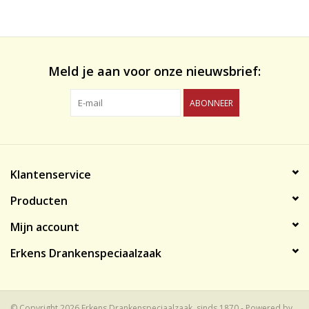
likeuren&Overig
Wijnglazen - openers -karaffen
Meld je aan voor onze nieuwsbrief:
ABONNEER
Klantenservice
Producten
Mijn account
Erkens Drankenspeciaalzaak
© Copyright 2026 Erkens Drankenspeciaalzaak, sinds 1870 - Powered by