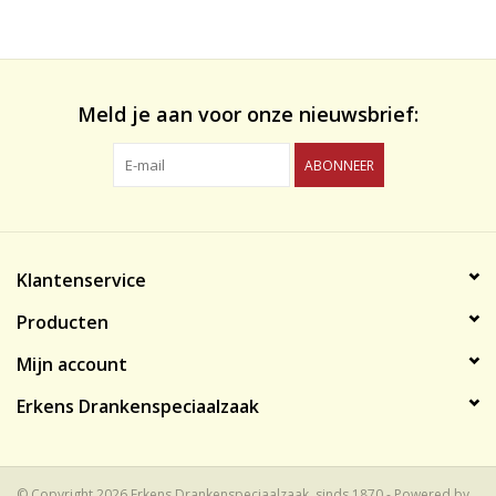
likeuren&Overig
Wijnglazen - openers -karaffen
Meld je aan voor onze nieuwsbrief:
ABONNEER
Klantenservice
Producten
Mijn account
Erkens Drankenspeciaalzaak
© Copyright 2026 Erkens Drankenspeciaalzaak, sinds 1870 - Powered by