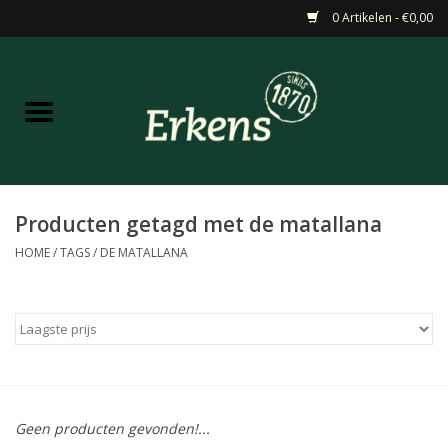
0 Artikelen - €0,00
Home
Aanbiedingen
Nieuw
Producten getagd met de matallana
HOME
/
TAGS
/
DE MATALLANA
Wijn
Barneveldse specialiteiten
Masterclasses & Proeverijen
Geen producten gevonden!...
Gedistilleerd &